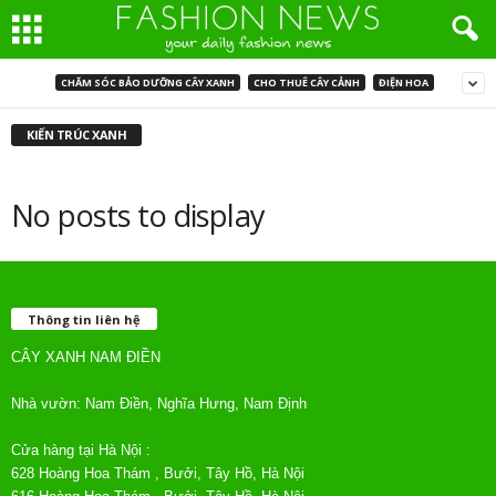
CHĂM SÓC BẢO DƯỠNG CÂY XANH
CHO THUÊ CÂY CẢNH
ĐIỆN HOA
KIẾN TRÚC XANH
No posts to display
Thông tin liên hệ
CÂY XANH NAM ĐIỀN
Nhà vườn: Nam Điền, Nghĩa Hưng, Nam Định
Cửa hàng tại Hà Nội :
628 Hoàng Hoa Thám , Bưởi, Tây Hồ, Hà Nội