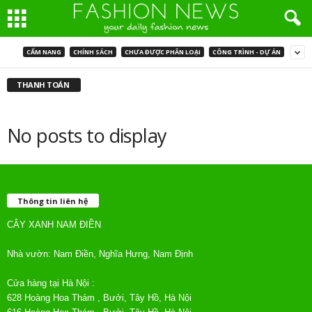
CẨM NANG
CHÍNH SÁCH
CHƯA ĐƯỢC PHÂN LOẠI
CÔNG TRÌNH - DỰ ÁN
THANH TOÁN
No posts to display
Thông tin liên hệ
CÂY XANH NAM ĐIỀN
Nhà vườn: Nam Điền, Nghĩa Hưng, Nam Định
Cửa hàng tại Hà Nội :
628 Hoàng Hoa Thám , Bưởi, Tây Hồ, Hà Nội