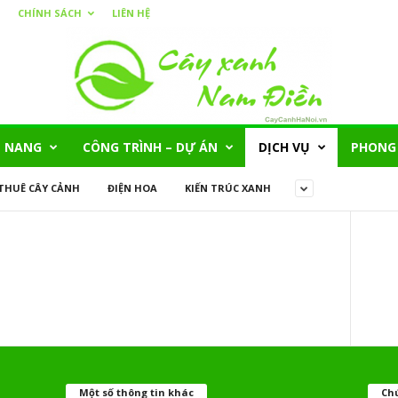
CHÍNH SÁCH
LIÊN HỆ
 NANG
CÔNG TRÌNH – DỰ ÁN
DỊCH VỤ
PHONG
THUÊ CÂY CẢNH
ĐIỆN HOA
KIẾN TRÚC XANH
Một số thông tin khác
Chú